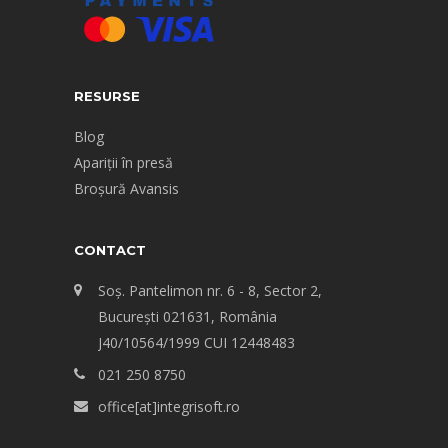
RESURSE
Blog
Apariții în presă
Broșură Avansis
CONTACT
Soș. Pantelimon nr. 6 - 8, Sector 2,
Bucureşti 021631, România
J40/10564/1999 CUI 12448483
021 250 8750
office[at]integrisoft.ro