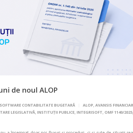
 luni de noul ALOP
SOFTWARE CONTABILITATE BUGETARĂ
ALOP
,
AVANSIS FINANCIA
TARE LEGISLATIVĂ
,
INSTITUȚII PUBLICE
,
INTEGRISOFT
,
OMF 1140/2025
 a însemnat doar noi fluxuri și proceduri, ci și sute de situații rea