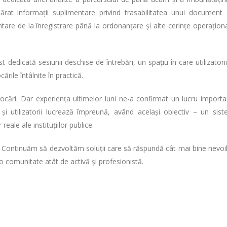
rat informații suplimentare privind trasabilitatea unui document
e de la înregistrare până la ordonanțare și alte cerințe operațion
t dedicată sesiunii deschise de întrebări, un spațiu în care utilizatorii
rile întâlnite în practică.
ocări. Dar experiența ultimelor luni ne-a confirmat un lucru importa
și utilizatorii lucrează împreună, având același obiectiv – un sis
reale ale instituțiilor publice.
! Continuăm să dezvoltăm soluții care să răspundă cât mai bine nevoi
o comunitate atât de activă și profesionistă.