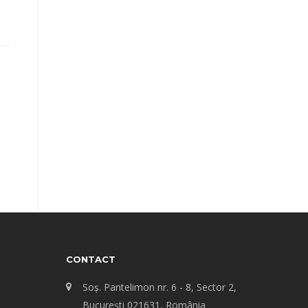
CONTACT
Soș. Pantelimon nr. 6 - 8, Sector 2,
Bucureşti 021631, România