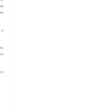
 de
ale
 și
nt:
tem
lor