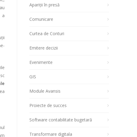
Apariții în presă
sau
e a
Comunicare
Curtea de Conturi
ții
ne-
Emitere decizii
Evenimente
ile
esc
GIS
ale
Module Avansis
rea
Proiecte de succes
Software contabilitate bugetară
nul
Transformare digitala
 am