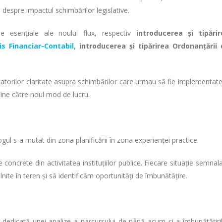
 despre impactul schimbărilor legislative.
e esențiale ale noului flux, respectiv
introducerea și tipărir
s Financiar-Contabil
, introducerea și tipărirea Ordonanțării
lizatorilor claritate asupra schimbărilor care urmau să fie implementate
line către noul mod de lucru.
logul s-a mutat din zona planificării în zona experienței practice.
 concrete din activitatea instituțiilor publice. Fiecare situație semnal
nite în teren și să identificăm oportunități de îmbunătățire.
 dedicată unei analize a parcursului de până acum și a îmbunătățiri