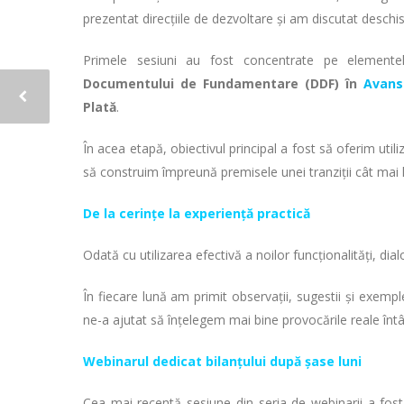
prezentat direcțiile de dezvoltare și am discutat deschis
Primele sesiuni au fost concentrate pe elementel
Documentului de Fundamentare (DDF) în
Avansi
Plată
.
În acea etapă, obiectivul principal a fost să oferim uti
să construim împreună premisele unei tranziții cât mai 
De la cerințe la experiență practică
Odată cu utilizarea efectivă a noilor funcționalități, dia
În fiecare lună am primit observații, sugestii și exemple
ne-a ajutat să înțelegem mai bine provocările reale întâl
Webinarul dedicat bilanțului după șase luni
Cea mai recentă sesiune din seria de webinarii a fost