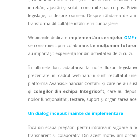
întrebări, ajustări și soluții construite pas cu pas. P
legislație, ci despre oameni. Despre răbdarea de a în
transforma dificultățile întâlnite în cunoaștere.
Webinariile dedicate
implementării cerințelor
OMF n
se construiesc prin colaborare.
Le mulțumim tuturor u
au împărtășit experiența lor din activitatea de zi cu zi.
În ultimele luni, adaptarea la noile fluxuri legisla
prezentate în cadrul webinarului sunt rezultatul une
platforma Avansis.Financiar-Contabil și care ne-au su
și colegilor din echipa Integrisoft
, care au depus 
noilor funcționalități, testare, suport și organizarea a
Un dialog început înainte de implementare
Încă din etapa pregătirii pentru intrarea în vigoare a
transparent și colaborativ. Din acest motiv, am organ