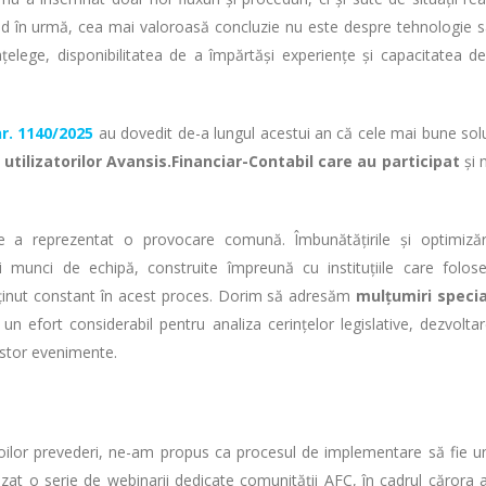
rivind în urmă, cea mai valoroasă concluzie nu este despre tehnologie 
țelege, disponibilitatea de a împărtăși experiențe și capacitatea d
r. 1140/2025
au dovedit de-a lungul acestui an că cele mai bune solu
tilizatorilor Avansis.Financiar-Contabil care au participat
și 
tive a reprezentat o provocare comună. Îmbunătățirile și optimizăr
i munci de echipă, construite împreună cu instituțiile care folos
sținut constant în acest proces. Dorim să adresăm
mulțumiri speci
un efort considerabil pentru analiza cerințelor legislative, dezvolta
cestor evenimente.
 noilor prevederi, ne-am propus ca procesul de implementare să fie u
izat o serie de webinarii dedicate comunității AFC, în cadrul cărora