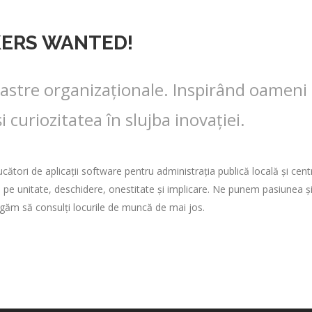
KERS WANTED!
astre organizaţionale. Inspirând oameni 
uriozitatea în slujba inovației.
ducători de aplicații software pentru administrația publică locală și c
ă pe unitate, deschidere, onestitate și implicare. Ne punem pasiunea și 
 rugăm să consulți locurile de muncă de mai jos.