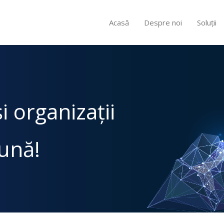
Acasă
Despre noi
Soluții
 organizații
ună!