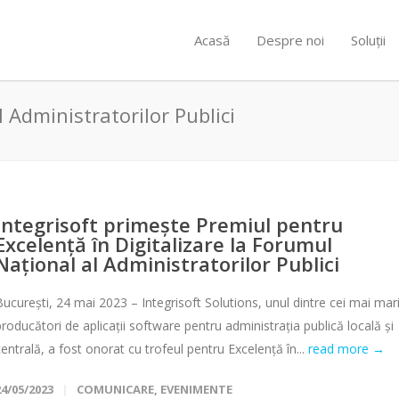
Acasă
Despre noi
Soluții
 Administratorilor Publici
Integrisoft primește Premiul pentru
Excelență în Digitalizare la Forumul
Național al Administratorilor Publici
București, 24 mai 2023 – Integrisoft Solutions, unul dintre cei mai mar
producători de aplicații software pentru administrația publică locală și
centrală, a fost onorat cu trofeul pentru Excelență în...
read more →
24/05/2023
COMUNICARE
,
EVENIMENTE