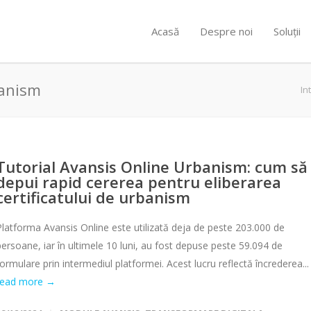
Acasă
Despre noi
Soluții
banism
In
Tutorial Avansis Online Urbanism: cum să
depui rapid cererea pentru eliberarea
certificatului de urbanism
Platforma Avansis Online este utilizată deja de peste 203.000 de
persoane, iar în ultimele 10 luni, au fost depuse peste 59.094 de
formulare prin intermediul platformei. Acest lucru reflectă încrederea...
read more →