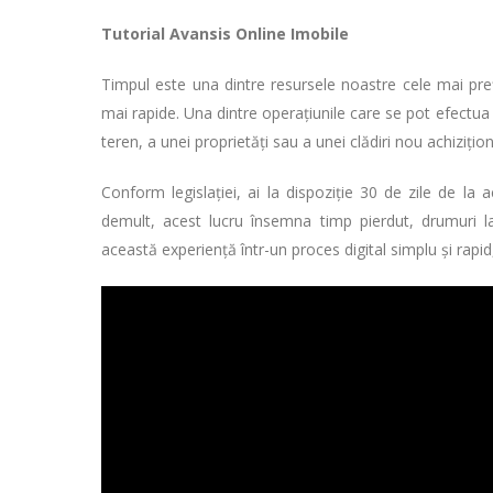
Tutorial Avansis Online Imobile
Timpul este una dintre resursele noastre cele mai preț
mai rapide. Una dintre operațiunile care se pot efectua
teren, a unei proprietăți sau a unei clădiri nou achiziți
Conform legislației, ai la dispoziție 30 de zile de la
demult, acest lucru însemna timp pierdut, drumuri l
această experiență într-un proces digital simplu și rapid