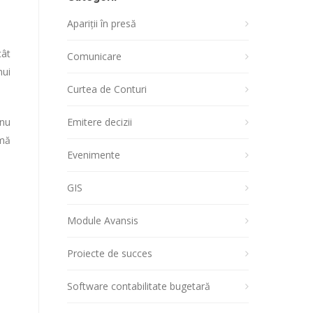
Apariții în presă
cât
Comunicare
nui
Curtea de Conturi
Emitere decizii
 nu
rmă
Evenimente
GIS
Module Avansis
Proiecte de succes
Software contabilitate bugetară