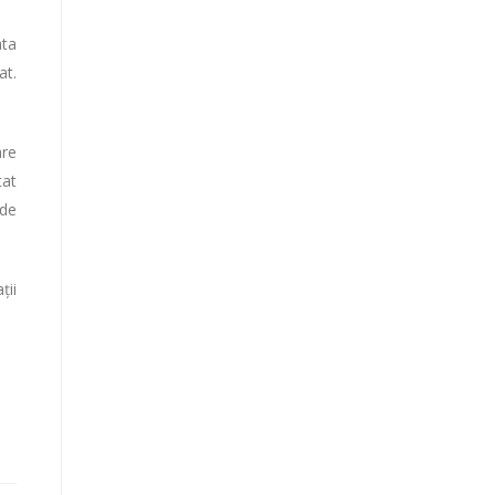
ata
at.
are
tat
 de
ții