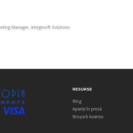
eting Manager, Integrisoft Solutions
RESURSE
Blog
Apariții în presă
Broșură Avansis