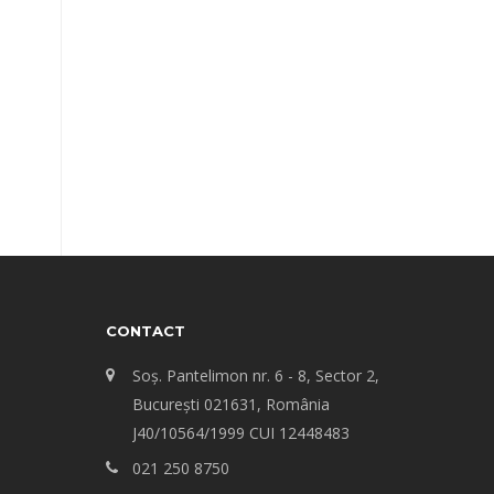
CONTACT
Soș. Pantelimon nr. 6 - 8, Sector 2,
Bucureşti 021631, România
J40/10564/1999 CUI 12448483
021 250 8750