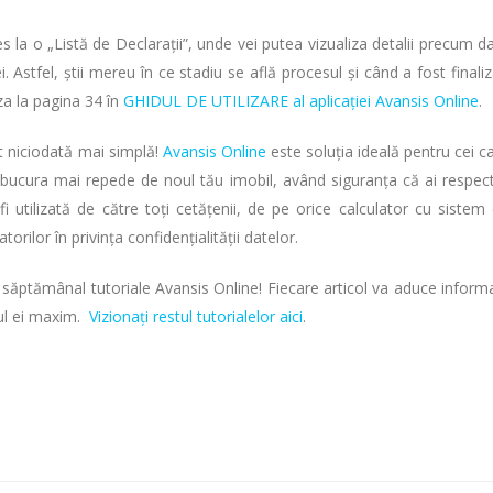
 la o „Listă de Declarații”, unde vei putea vizualiza detalii precum d
i. Astfel, știi mereu în ce stadiu se află procesul și când a fost finaliz
iza la pagina 34 în
GHIDUL DE UTILIZARE al aplicației Avansis Online
.
t niciodată mai simplă!
Avansis Online
este soluția ideală pentru cei c
ți bucura mai repede de noul tău imobil, având siguranța că ai respec
fi utilizată de către toți cetățenii, de pe orice calculator cu sistem
rilor în privința confidențialității datelor.
săptămânal tutoriale Avansis Online! Fiecare articol va aduce informa
lul ei maxim.
Vizionați restul tutorialelor aici
.