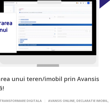
ea unui teren/imobil prin Avansis
ă!
TRANSFORMARE DIGITALA
AVANSIS ONLINE
,
DECLARATIE IMOBIL
,