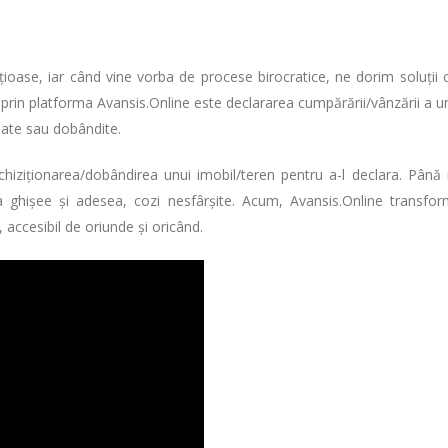
ioase, iar când vine vorba de procese birocratice, ne dorim soluții 
 prin platforma Avansis.Online este declararea cumpărării/vânzării a u
onate sau dobândite.
 achiziționarea/dobândirea unui imobil/teren pentru a-l declara. Până
a ghișee și adesea, cozi nesfârșite. Acum, Avansis.Online transfo
, accesibil de oriunde și oricând.