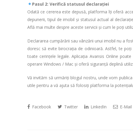
Pasul 2: Verifică statusul declarației
Odată ce cererea este depusă, platforma îți oferă acces
depunerii, tipul de imobil și statusul actual al declarație
Află mai multe despre aceste servicii și cum le poți util
Declararea cumpărării sau vânzării unui imobil nu a fos
doresc să evite birocrația de odinioară. Astfel, te po
toate cerințele legale. Aplicația Avansis Online poate 
operare Windows / Mac și oferă siguranță deplină utilizato
Vă invităm să urmăriți blogul nostru, unde vom publica 
utile pentru a vă ajuta să folosiți platforma la potenția
Facebook
Twitter
LinkedIn
E-Mail