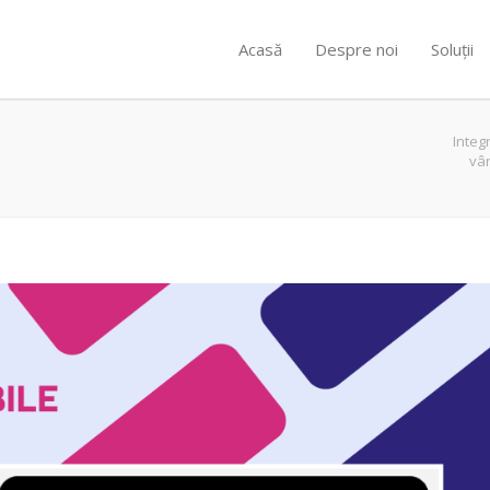
Acasă
Despre noi
Soluții
Integ
vân