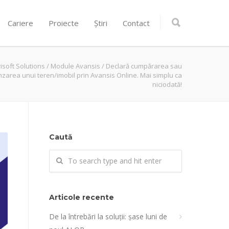
Cariere
Proiecte
Știri
Contact
risoft Solutions
/
Module Avansis
/
Declară cumpărarea sau
zarea unui teren/imobil prin Avansis Online. Mai simplu ca
niciodată!
Caută
Articole recente
De la întrebări la soluții: șase luni de