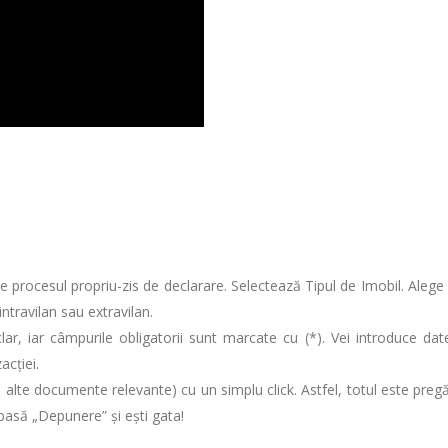
 procesul propriu-zis de declarare. Selectează Tipul de Imobil. Alege
 intravilan sau extravilan.
ar, iar câmpurile obligatorii sunt marcate cu (*). Vei introduce dat
acției.
alte documente relevante) cu un simplu click. Astfel, totul este pregă
pasă „Depunere” și ești gata!