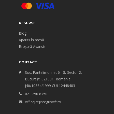
RESURSE
Blog
Apariții în presă
Broșură Avansis
CONTACT
Soș. Pantelimon nr. 6 - 8, Sector 2,
Bucureşti 021631, România
J40/10564/1999 CUI 12448483
021 250 8750
office[at]integrisoft.ro