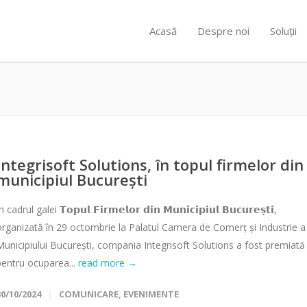
Acasă
Despre noi
Soluții
Integrisoft Solutions, în topul firmelor din
municipiul București
n cadrul galei 𝗧𝗼𝗽𝘂𝗹 𝗙𝗶𝗿𝗺𝗲𝗹𝗼𝗿 𝗱𝗶𝗻 𝗠𝘂𝗻𝗶𝗰𝗶𝗽𝗶𝘂𝗹 𝗕𝘂𝗰𝘂𝗿𝗲𝘀̦𝘁𝗶,
organizată în 29 octombrie la Palatul Camera de Comerț și Industrie a
Municipiului București, compania Integrisoft Solutions a fost premiată
pentru ocuparea...
read more →
30/10/2024
COMUNICARE
,
EVENIMENTE