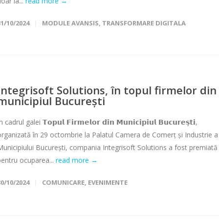
oar la...
read more →
31/10/2024
MODULE AVANSIS
,
TRANSFORMARE DIGITALA
Integrisoft Solutions, în topul firmelor din
municipiul București
n cadrul galei 𝗧𝗼𝗽𝘂𝗹 𝗙𝗶𝗿𝗺𝗲𝗹𝗼𝗿 𝗱𝗶𝗻 𝗠𝘂𝗻𝗶𝗰𝗶𝗽𝗶𝘂𝗹 𝗕𝘂𝗰𝘂𝗿𝗲𝘀̦𝘁𝗶,
organizată în 29 octombrie la Palatul Camera de Comerț și Industrie a
Municipiului București, compania Integrisoft Solutions a fost premiată
pentru ocuparea...
read more →
30/10/2024
COMUNICARE
,
EVENIMENTE