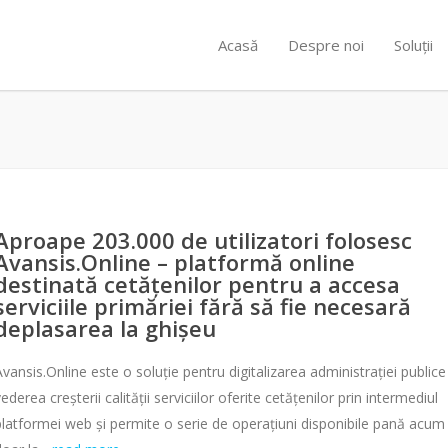
Acasă
Despre noi
Soluții
Aproape 203.000 de utilizatori folosesc
Avansis.Online – platformă online
destinată cetățenilor pentru a accesa
serviciile primăriei fără să fie necesară
deplasarea la ghișeu
Avansis.Online este o soluție pentru digitalizarea administrației publice
ederea creșterii calității serviciilor oferite cetățenilor prin intermediul
platformei web și permite o serie de operațiuni disponibile pană acum